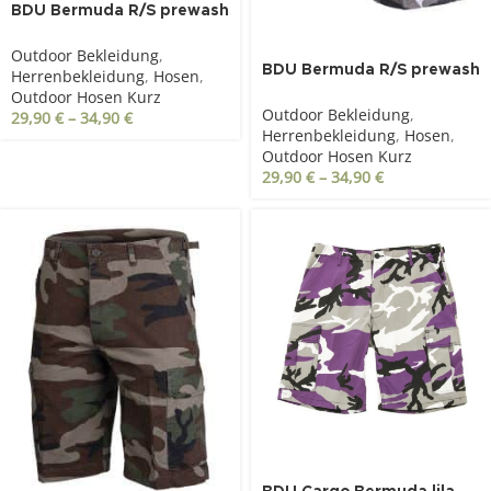
BDU Bermuda R/S prewash
schwarz
Outdoor Bekleidung
,
BDU Bermuda R/S prewash
Herrenbekleidung
,
Hosen
,
urban
Outdoor Hosen Kurz
Outdoor Bekleidung
,
29,90
€
–
34,90
€
Herrenbekleidung
,
Hosen
,
Outdoor Hosen Kurz
29,90
€
–
34,90
€