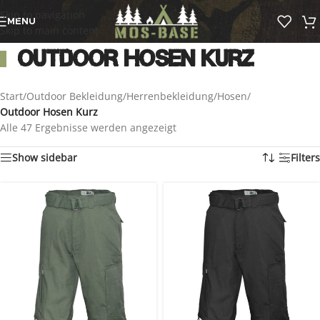
Skip to navigation
MENU
Skip to main content
Outdoor Hosen Kurz
Start
/
Outdoor Bekleidung
/
Herrenbekleidung
/
Hosen
/
Outdoor Hosen Kurz
Alle 47 Ergebnisse werden angezeigt
Show sidebar
Filters