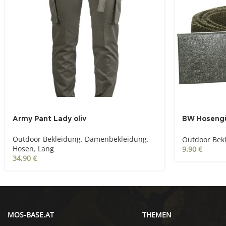
Army Pant Lady oliv
BW Hosengür
Kastenschl
Outdoor Bekleidung
,
Damenbekleidung
,
Outdoor Bek
Hosen
,
Lang
9,90
€
34,90
€
MOS-BASE.AT
THEMEN