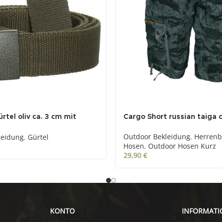
tel oliv ca. 3 cm mit
Cargo Short russian taiga
oss
Outdoor Bekleidung
,
Herrenb
leidung
,
Gürtel
Hosen
,
Outdoor Hosen Kurz
29,90
€
KONTO
INFORMATI