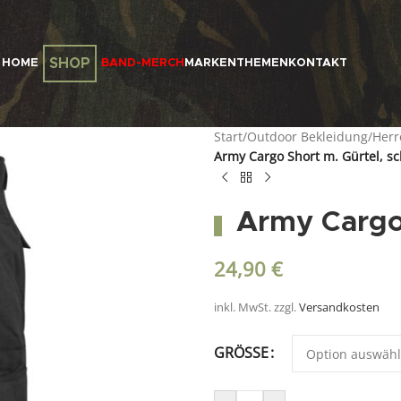
SHOP
HOME
BAND-MERCH
MARKEN
THEMEN
KONTAKT
Start
/
Outdoor Bekleidung
/
Herr
Army Cargo Short m. Gürtel, s
Army Cargo 
24,90
€
inkl. MwSt.
zzgl.
Versandkosten
GRÖSSE