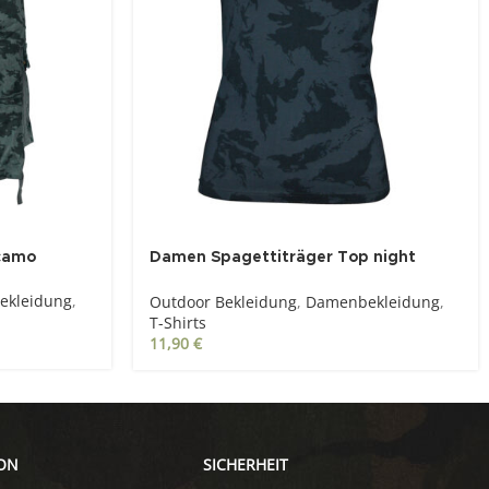
 camo
Damen Spagettiträger Top night
camo
ekleidung
,
Outdoor Bekleidung
,
Damenbekleidung
,
T-Shirts
11,90
€
ON
SICHERHEIT