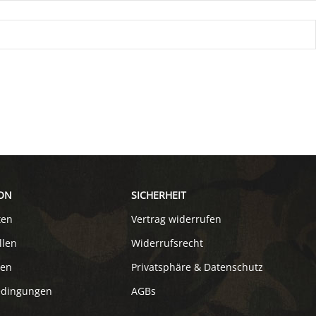
ON
SICHERHEIT
ten
Vertrag widerrufen
llen
Widerrufsrecht
ten
Privatsphäre & Datenschutz
edingungen
AGBs