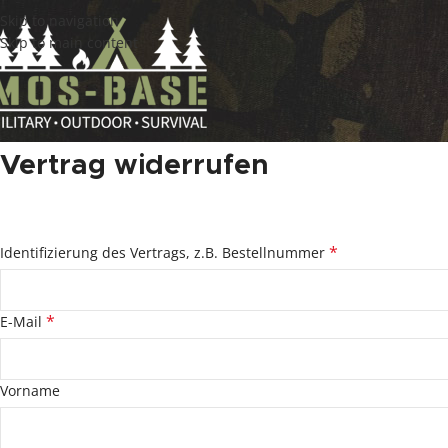
Skip to navigation
Skip to main content
Vertrag widerrufen
*
Identifizierung des Vertrags, z.B. Bestellnummer
*
E-Mail
E-
Vorname
Mail
*
(wiederholen)