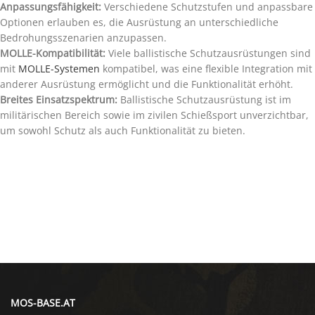
Anpassungsfähigkeit:
Verschiedene Schutzstufen und anpassbare
Optionen erlauben es, die Ausrüstung an unterschiedliche
Bedrohungsszenarien anzupassen.
MOLLE-Kompatibilität:
Viele ballistische Schutzausrüstungen sind
mit
MOLLE-Systemen
kompatibel, was eine flexible Integration mit
anderer Ausrüstung ermöglicht und die Funktionalität erhöht.
Breites Einsatzspektrum:
Ballistische Schutzausrüstung ist im
militärischen Bereich sowie im zivilen Schießsport unverzichtbar,
um sowohl Schutz als auch Funktionalität zu bieten.
MOS-BASE.AT