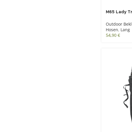
M65 Lady T
camo
Outdoor Bek
Hosen
,
Lang
54,90
€