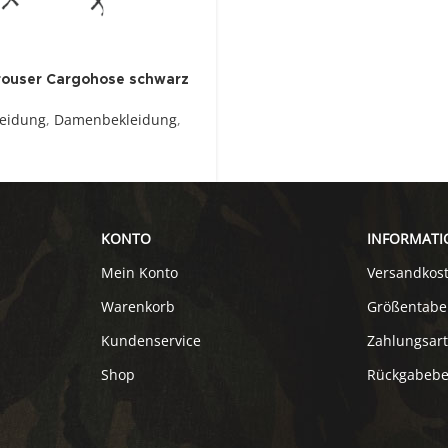
rouser Cargohose schwarz
leidung
,
Damenbekleidung
,
KONTO
INFORMATI
Mein Konto
Versandkos
Warenkorb
Größentabe
Kundenservice
Zahlungsar
Shop
Rückgabeb