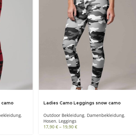
d camo
Ladies Camo Leggings snow camo
ekleidung
,
Outdoor Bekleidung
,
Damenbekleidung
,
Hosen
,
Leggings
17,90
€
–
19,90
€