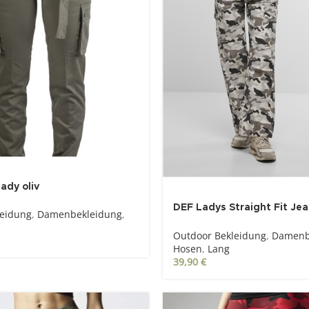
ady oliv
DEF Ladys Straight Fit Jea
leidung
,
Damenbekleidung
,
camo
Outdoor Bekleidung
,
Damenb
Hosen
,
Lang
39,90
€