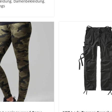
leidung
,
Damenbekleidung
,
ngs