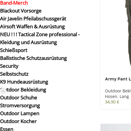
Band-Merch
Blackout Vorsorge
Air Javelin Pfeilabschussgerät
Airsoft Waffen & Ausrüstung
NEU ! ! ! Tactical Zone professional -
Kleidung und Ausrüstung
Schießsport
Ballistische Schutzausrüstung
Security
Selbstschutz
Army Pant L
K9 Hundeausrüstung
Outdoor Bekleidung
Outdoor Bek
Hosen
,
Lang
Outdoor Schuhe
34,90
€
Stromversorgung
Outdoor Lampen
Outdoor Kocher
Essen