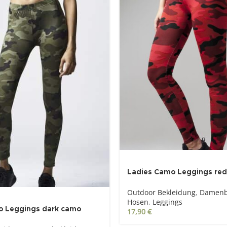
Ladies Camo Leggings re
Outdoor Bekleidung
,
Damenb
Hosen
,
Leggings
o Leggings dark camo
17,90
€