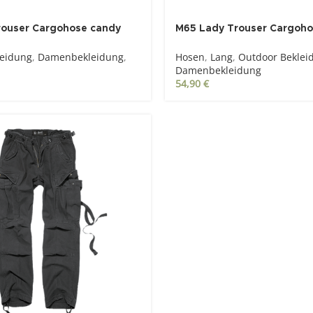
rouser Cargohose candy
M65 Lady Trouser Cargoho
camo
leidung
,
Damenbekleidung
,
Hosen
,
Lang
,
Outdoor Beklei
Damenbekleidung
54,90
€