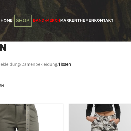
SHOP
HOME
BAND-MERCH
MARKEN
THEMEN
KONTAKT
n
ekleidung
/
Damenbekleidung
/
Hosen
RN