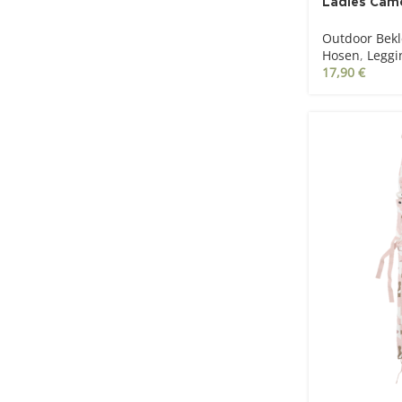
Ladies Cam
Outdoor Bek
Hosen
,
Leggi
17,90
€