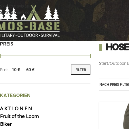
Skip to navigation
Skip to main content
PREIS
Hose
Start
/
Outdoor B
Preis:
10 €
—
60 €
FILTER
NACH PREIS FILTE
KATEGORIEN
A K T I O N E N
Fruit of the Loom
Biker