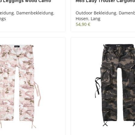
o Leggings wood Camo
M65 Lady Trouser Cargoho
leidung
,
Damenbekleidung
,
Outdoor Bekleidung
,
Damenb
ngs
Hosen
,
Lang
54,90
€