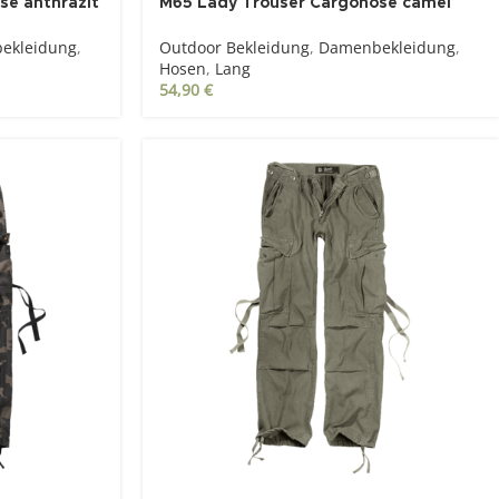
se anthrazit
M65 Lady Trouser Cargohose camel
ekleidung
,
Outdoor Bekleidung
,
Damenbekleidung
,
Hosen
,
Lang
54,90
€