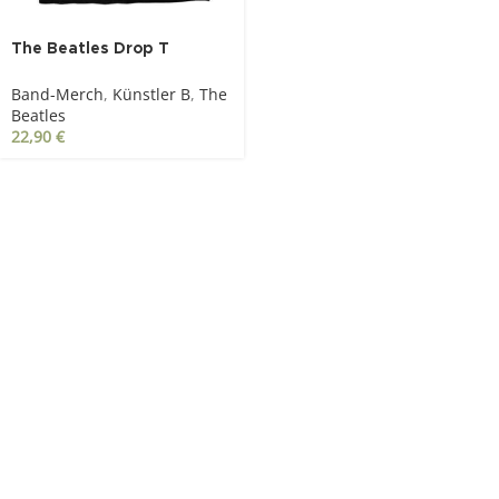
The Beatles Drop T
Rooftop Flag schwarz
Band-Merch
,
Künstler B
,
The
Beatles
22,90
€