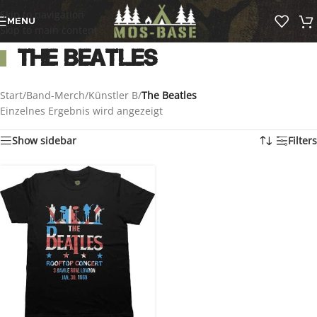
Skip to navigation
MENU
Skip to main content
The Beatles
Start
/
Band-Merch
/
Künstler B
/
The Beatles
Einzelnes Ergebnis wird angezeigt
Show sidebar
Filters