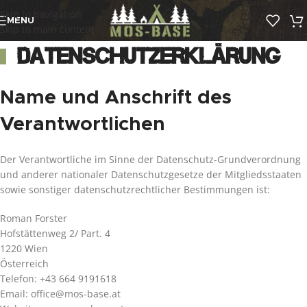
Skip to navigation
MENU
Skip to main content
Datenschutzerklärung
Name und Anschrift des
Verantwortlichen
Der Verantwortliche im Sinne der Datenschutz-Grundverordnung
und anderer nationaler Datenschutzgesetze der Mitgliedsstaaten
sowie sonstiger datenschutzrechtlicher Bestimmungen ist:
Roman Forster
Hofstättenweg 2/ Part. 4
1220 Wien
Österreich
Telefon: +43 664 9191618
Email: office@mos-base.at