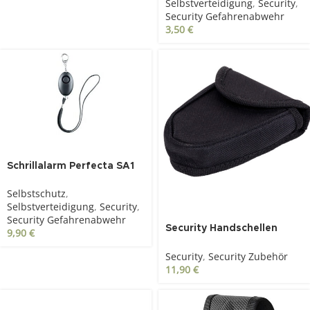
Selbstverteidigung
,
Security
,
Security Gefahrenabwehr
3,50
€
Schrillalarm Perfecta SA1
Selbstschutz
,
Selbstverteidigung
,
Security
,
SOLD OUT
Security Gefahrenabwehr
Security Handschellen
9,90
€
Koppeltasche mit
Security
,
Security Zubehör
Klettverschluß
11,90
€