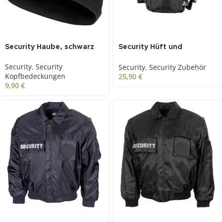
Security Haube, schwarz
Security Hüft und
Oberschenkeltasche,
Security
,
Security
Security
,
Security Zubehör
schwarz
Kopfbedeckungen
25,90
€
9,90
€