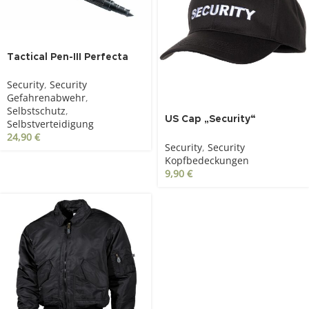
SOLD OUT
Tactical Pen-III Perfecta
Security
,
Security
Gefahrenabwehr
,
Selbstschutz
,
US Cap „Security“
Selbstverteidigung
größenverstellbar,
24,90
€
Security
,
Security
schwarz
Kopfbedeckungen
9,90
€