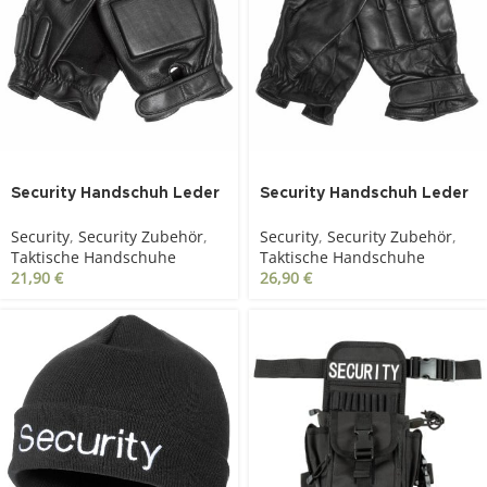
Security Handschuh Leder
Security Handschuh Leder
mit Polsterung schwarz
mit Quarzsandfüllung
Security
,
Security Zubehör
,
Security
,
Security Zubehör
,
schwarz
Taktische Handschuhe
Taktische Handschuhe
21,90
€
26,90
€