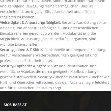
sollten nicht nur Schutz bieten, sondern auch komfortabel sein
und genügend Bewegungsfreiheit ermöglichen. Dies ist
entscheidend, um in jeder Situation schnell und effizient
reagieren zu können.
Vielseitigkeit & Anpassungsfähigkeit:
Security-Ausrüstung sollte
vielseitig und anpassungsfähig sein, um unterschiedlichen
Einsatzszenarien gerecht zu werden. Modularität und die
Möglichkeit, Ausrüstung je nach Bedarf zu ergänzen, sind
wichtige Eigenschaften.
Security-Jacken & T-Shirts:
Funktionelle und bequeme Kleidung,
die für verschiedene Wetterbedingungen geeignet ist und
professionelle Sicherheit bietet.
Security-Kopfbedeckungen:
Schutz und Identifikation sind
wesentliche Aspekte, die durch geeignete Kopfbedeckungen
gewährleistet werden. Security-Zubehör: Praktisches Zubehör wie
Hüft- und Oberschenkeltaschen, das den Arbeitsalltag erleichtert
und für zusätzlichen Stauraum sorgt.
MOS-BASE.AT