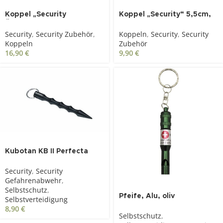
Koppel „Security
Koppel „Security“ 5,5cm,
Überlänge“ 5,5cm,
schwarz
Security
,
Security Zubehör
,
Koppeln
,
Security
,
Security
schwarz
Koppeln
Zubehör
16,90
€
9,90
€
Kubotan KB II Perfecta
Security
,
Security
Gefahrenabwehr
,
Selbstschutz
,
Pfeife, Alu, oliv
Selbstverteidigung
8,90
€
Selbstschutz
,