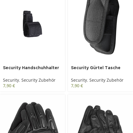
SOLD OUT
Security Handschuhhalter
Security Gürtel Tasche
schwarz
klein für Pfeffergas Dosen
Security
,
Security Zubehör
Security
,
Security Zubehör
7,90
€
7,90
€