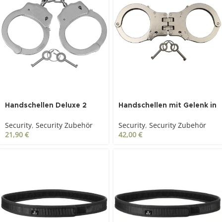
Handschellen Deluxe 2
Handschellen mit Gelenk in
Schlüssel Stahl vernickelt
robuster Ausführung
Security
,
Security Zubehör
Security
,
Security Zubehör
21,90
€
42,00
€