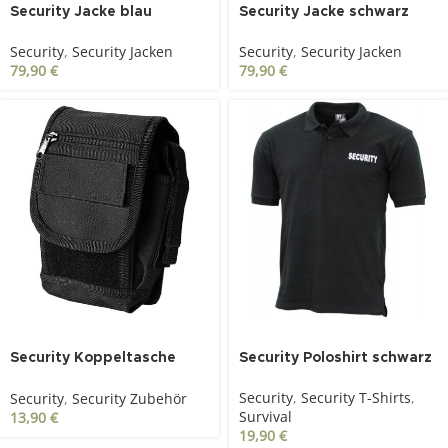
Security Jacke blau
Security Jacke schwarz
Security
,
Security Jacken
Security
,
Security Jacken
79,90
€
79,90
€
Security Koppeltasche
Security Poloshirt schwarz
Einsatz Gürteltasche
Security
,
Security T-Shirts
,
Security
,
Security Zubehör
Survival
13,90
€
19,90
€