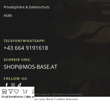
Privatsphäre & Datenschutz
AGBs
TELEFON/WHATSAPP:
+43 664 9191618
SCHREIB UNS:
SHOP@MOS-BASE.AT
FOLLOW US:
2023 mos-base.at. Alle Rechte vorbehalten.
Shop
Filters
Wishlist
Cart
My account
Cookie Consent Banner von Real Cookie Banner