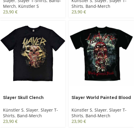
Künstler S
,
Slayer
,
Slayer T-
Slayer
,
Slayer T-Shirts
,
Band-
Shirts
,
Band-Merch
Merch
,
Künstler S
23,90
€
23,90
€
Slayer Skull Clench
Slayer World Painted Blood
schwarz
Skull schwarz
Künstler S
,
Slayer
,
Slayer T-
Künstler S
,
Slayer
,
Slayer T-
Shirts
,
Band-Merch
Shirts
,
Band-Merch
23,90
€
23,90
€