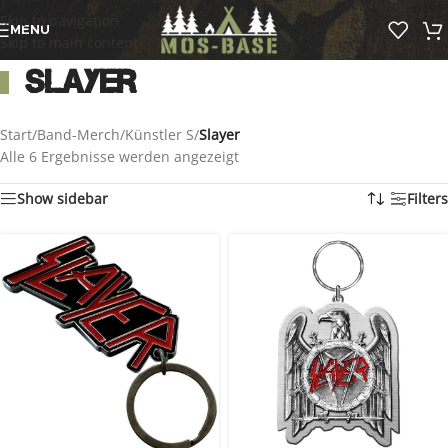
Skip to navigation
MENU
Skip to main content
Slayer
Start
/
Band-Merch
/
Künstler S
/
Slayer
Alle 6 Ergebnisse werden angezeigt
Show sidebar
Filters