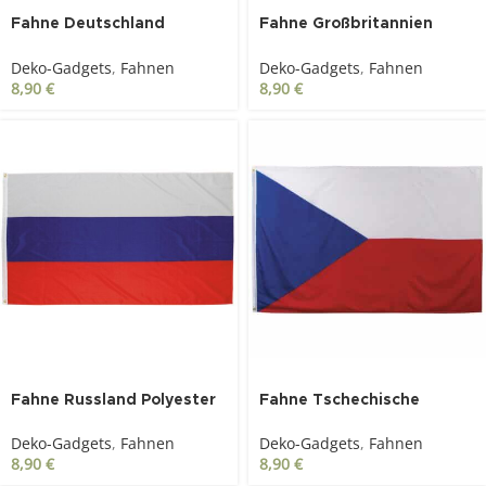
Fahne Deutschland
Fahne Großbritannien
Polyester 90 x 150 cm
Polyester 90 x 150 cm
Deko-Gadgets
,
Fahnen
Deko-Gadgets
,
Fahnen
8,90
€
8,90
€
Fahne Russland Polyester
Fahne Tschechische
90 x 150 cm
Republik Polyester 90 x
Deko-Gadgets
,
Fahnen
Deko-Gadgets
,
Fahnen
150 cm
8,90
€
8,90
€