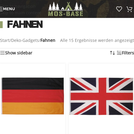
Skip to navigation
MENU
Skip to main content
Fahnen
Start
/
Deko-Gadgets
/
Fahnen
Alle 15 Ergebnisse werden angezeigt
Show sidebar
Filters
SOLD OUT