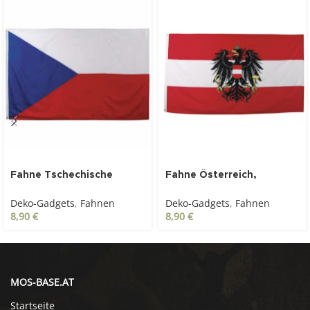
Fahne Tschechische
Fahne Österreich,
Republik Polyester 90 x
Polyester, 90 x 150 cm
Deko-Gadgets
,
Fahnen
Deko-Gadgets
,
Fahnen
150 cm
8,90
€
8,90
€
MOS-BASE.AT
Startseite