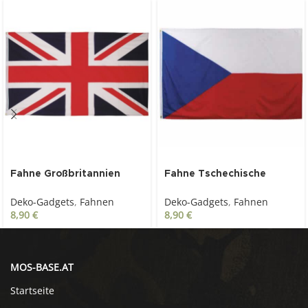
Fahne Großbritannien
Fahne Tschechische
Polyester 90 x 150 cm
Republik Polyester 90 x
Deko-Gadgets
,
Fahnen
Deko-Gadgets
,
Fahnen
150 cm
8,90
€
8,90
€
MOS-BASE.AT
Startseite