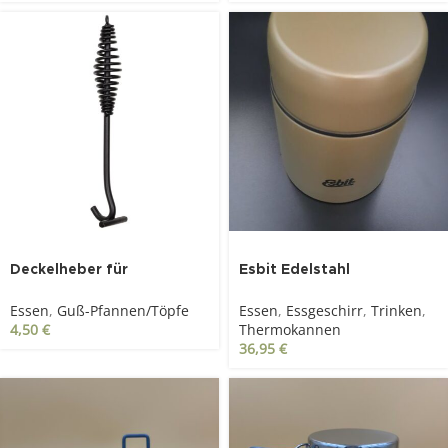
Deckelheber für
Esbit Edelstahl
Gusseisentopf Dutch-
Thermobehälter 0.75l,
Essen
,
Guß-Pfannen/Töpfe
Essen
,
Essgeschirr
,
Trinken
,
Oven
olivgrün
4,50
€
Thermokannen
36,95
€