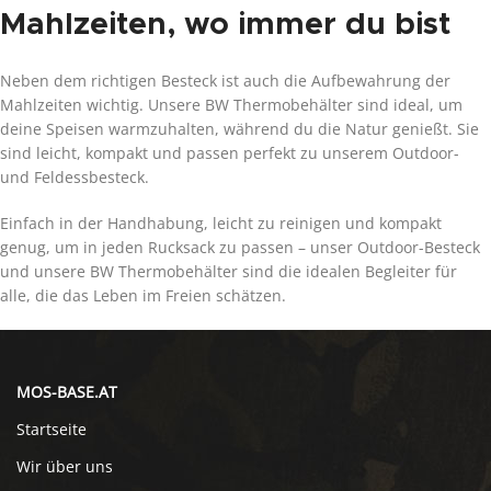
Mahlzeiten, wo immer du bist
Neben dem richtigen Besteck ist auch die Aufbewahrung der
Mahlzeiten wichtig. Unsere BW Thermobehälter sind ideal, um
deine Speisen warmzuhalten, während du die Natur genießt. Sie
sind leicht, kompakt und passen perfekt zu unserem Outdoor-
und Feldessbesteck.
Einfach in der Handhabung, leicht zu reinigen und kompakt
genug, um in jeden Rucksack zu passen – unser Outdoor-Besteck
und unsere BW Thermobehälter sind die idealen Begleiter für
alle, die das Leben im Freien schätzen.
MOS-BASE.AT
Startseite
Wir über uns