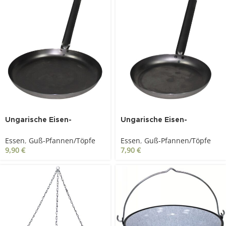
SOLD OUT
SOLD OUT
Ungarische Eisen-
Ungarische Eisen-
Bratpfanne groß, mit
Bratpfanne klein, mit Griff
Essen
,
Guß-Pfannen/Töpfe
Essen
,
Guß-Pfannen/Töpfe
Griff,
9,90
€
7,90
€