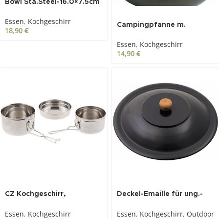
Bowl Sta.Steel-16.0×7.5cm
Essen
,
Kochgeschirr
Campingpfanne m.
18,90
€
Klappstiel, stainless steel
Essen
,
Kochgeschirr
14,90
€
CZ Kochgeschirr,
Deckel-Emaille für ung.-
Edelstahl, 3-teilig
Gulaschkessel-10l
Essen
,
Kochgeschirr
Essen
,
Kochgeschirr
,
Outdoor