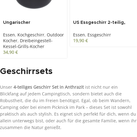
SOLD OUT
Ungarischer
US Essgeschirr 2-teilig,
Gulaschkessel, Emaille,
Edelstahl
Essen
,
Kochgeschirr
,
Outdoor
Essen
,
Essgeschirr
10Liter
Kocher
,
Dreibeingestell-
19,90
€
Kessel-Grills-Kocher
34,90
€
Geschirrsets
Unser
4-teiliges Geschirr Set in Anthrazit
ist nicht nur ein
Blickfang auf jedem Campingtisch, sondern bietet auch die
Robustheit, die du im Freien benötigst. Egal, ob beim Wandern,
Camping oder bei einem Picknick im Park – dieses Set ist sowohl
praktisch als auch stylish. Es eignet sich perfekt für dich, wenn du
allein unterwegs bist, oder auch für die gesamte Familie, wenn ihr
zusammen die Natur genießt.