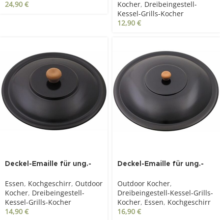
24,90
€
Kocher
,
Dreibeingestell-
Kessel-Grills-Kocher
12,90
€
SOLD OUT
Deckel-Emaille für ung.-
Deckel-Emaille für ung.-
Gulaschkessel-14l
Gulaschkessel-22l
Essen
,
Kochgeschirr
,
Outdoor
Outdoor Kocher
,
Kocher
,
Dreibeingestell-
Dreibeingestell-Kessel-Grills-
Kessel-Grills-Kocher
Kocher
,
Essen
,
Kochgeschirr
14,90
€
16,90
€