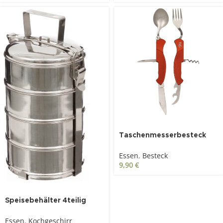
Taschenmesserbesteck
6in1, rot, teilbar
Essen
,
Besteck
9,90
€
Speisebehälter 4teilig
Edelstahl
Essen
,
Kochgeschirr