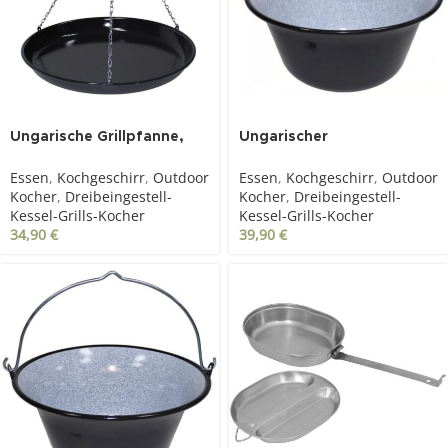
SOLD OUT
Ungarische Grillpfanne,
Ungarischer
Emaille mit Kette, groß
Gulaschkessel, Emaille 14l
Essen
,
Kochgeschirr
,
Outdoor
Essen
,
Kochgeschirr
,
Outdoor
Kocher
,
Dreibeingestell-
Kocher
,
Dreibeingestell-
Kessel-Grills-Kocher
Kessel-Grills-Kocher
34,90
€
39,90
€