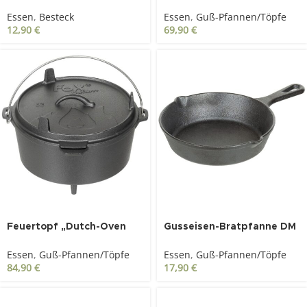
teilig schwere Ausführung
3.8l“ Gusseisen
Essen
,
Besteck
Essen
,
Guß-Pfannen/Töpfe
12,90
€
69,90
€
Feuertopf „Dutch-Oven
Gusseisen-Bratpfanne DM
5.7l“ Gusseisen
20 cm, mit Griff
Essen
,
Guß-Pfannen/Töpfe
Essen
,
Guß-Pfannen/Töpfe
84,90
€
17,90
€