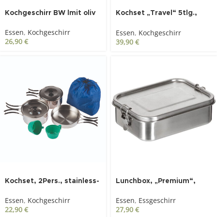
Kochgeschirr BW lmit oliv
Kochset „Travel“ 5tlg.,
Edelstahl
Essen
,
Kochgeschirr
Essen
,
Kochgeschirr
26,90
€
39,90
€
Kochset, 2Pers., stainless-
Lunchbox, „Premium“,
steel
Edelstahl, ca. 19×14,5×6,5
Essen
,
Kochgeschirr
Essen
,
Essgeschirr
cm
22,90
€
27,90
€