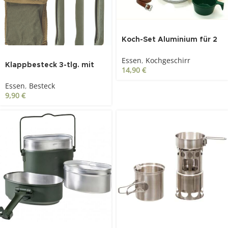
Koch-Set Aluminium für 2
Personen 7-teilig
SOLD OUT
Essen
,
Kochgeschirr
Klappbesteck 3-tlg. mit
14,90
€
Tasche, oliv
Essen
,
Besteck
9,90
€