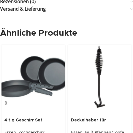
Rezensionen (0)
Versand & Lieferung
Ähnliche Produkte
4 tlg Geschirr Set
Deckelheber für
anthrazit
Gusseisentopf Dutch-
Essen
,
Kochgeschirr
Essen
,
Guß-Pfannen/Töpfe
Oven