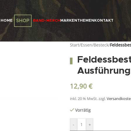
SHOP
HOME
BAND-MERCH
MARKEN
THEMEN
KONTAKT
Start
/
Essen
/
Besteck
/
Feldessbes
Feldessbest
Ausführung
12,90
€
inkl. 20 % MwSt.
zzgl.
Versandkost
Vorrätig
-
+