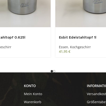
tahltopf 0.625l
Esbit Edelstahltopf 1l
eschirr
Essen
,
Kochgeschirr
41,95
€
KONTO
INFORMATI
Mein Konto
Versandkos
Warenkorb
Größentabe