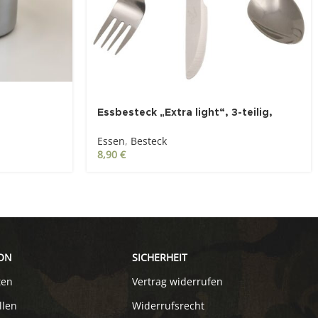
Essbesteck „Extra light“, 3-teilig,
Edelstahl
Essen
,
Besteck
8,90
€
ON
SICHERHEIT
ten
Vertrag widerrufen
llen
Widerrufsrecht