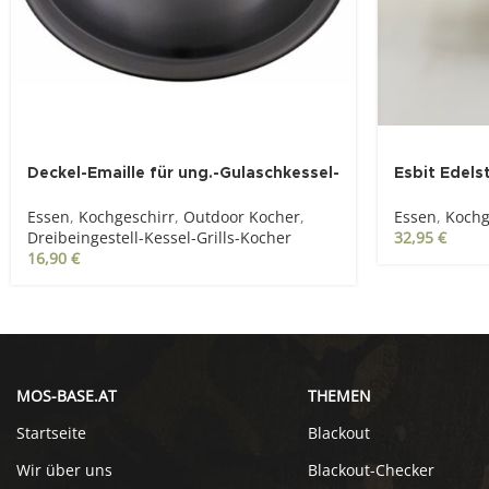
Deckel-Emaille für ung.-Gulaschkessel-
Esbit Edels
22l
Essen
,
Kochg
Essen
,
Kochgeschirr
,
Outdoor Kocher
,
32,95
€
Dreibeingestell-Kessel-Grills-Kocher
16,90
€
MOS-BASE.AT
THEMEN
Startseite
Blackout
Wir über uns
Blackout-Checker