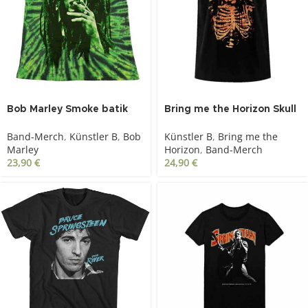
Bob Marley Smoke batik
Bring me the Horizon Skull
Muss schwarz
Band-Merch
,
Künstler B
,
Bob
Künstler B
,
Bring me the
Marley
Horizon
,
Band-Merch
23,90
€
24,90
€