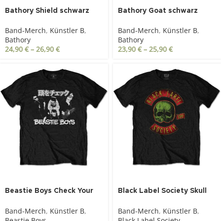
Bathory Shield schwarz
Bathory Goat schwarz
Band-Merch
,
Künstler B
,
Band-Merch
,
Künstler B
,
Bathory
Bathory
24,90
€
–
26,90
€
23,90
€
–
25,90
€
Beastie Boys Check Your
Black Label Society Skull
Head japanese schwarz
Logo Colour schwarz
Band-Merch
,
Künstler B
,
Band-Merch
,
Künstler B
,
Beastie Boys
Black Label Society