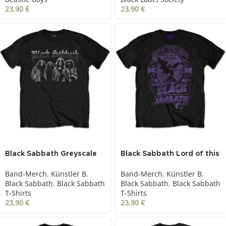
23,90
€
23,90
€
Black Sabbath Greyscale
Black Sabbath Lord of this
Group schwarz
world schwarz
Band-Merch
,
Künstler B
,
Band-Merch
,
Künstler B
,
Black Sabbath
,
Black Sabbath
Black Sabbath
,
Black Sabbath
T-Shirts
T-Shirts
23,90
€
23,90
€