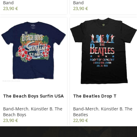
Band
Band
23,90
€
23,90
€
The Beach Boys Surfin USA
The Beatles Drop T
Tropical navyblue
Rooftop Flag schwarz
Band-Merch
,
Künstler B
,
The
Band-Merch
,
Künstler B
,
The
Beach Boys
Beatles
23,90
€
22,90
€