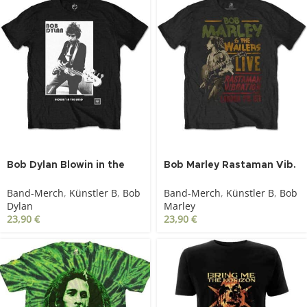
Bob Dylan Blowin in the
Bob Marley Rastaman Vib.
wind schwarz
Tour 1976 schwarz
Band-Merch
,
Künstler B
,
Bob
Band-Merch
,
Künstler B
,
Bob
Dylan
Marley
23,90
€
23,90
€