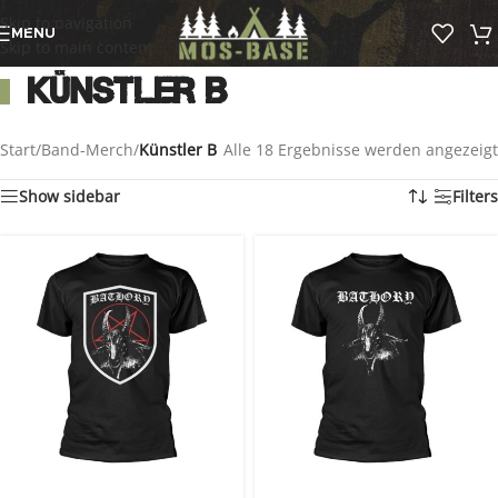
Skip to navigation
MENU
Skip to main content
Künstler B
Start
/
Band-Merch
/
Künstler B
Alle 18 Ergebnisse werden angezeigt
Show sidebar
Filters