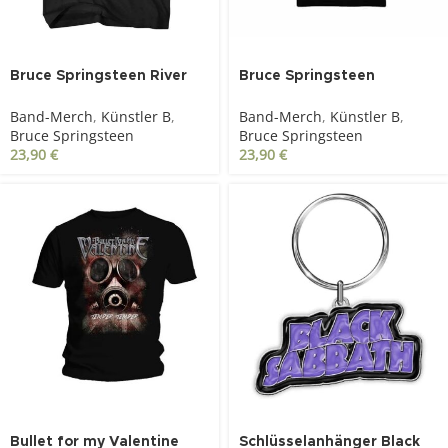
Bruce Springsteen River
Bruce Springsteen
2016 schwarz
Winterland Ballroom
Band-Merch
,
Künstler B
,
Band-Merch
,
Künstler B
,
schwarz
Bruce Springsteen
Bruce Springsteen
23,90
€
23,90
€
Bullet for my Valentine
Schlüsselanhänger Black