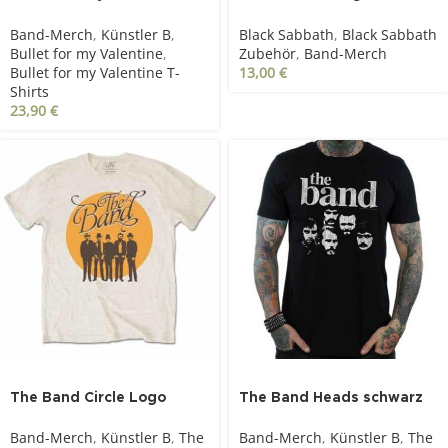
Gas Mask, schwarz
Sabbath Logo
Band-Merch
,
Künstler B
,
Black Sabbath
,
Black Sabbath
Bullet for my Valentine
,
Zubehör
,
Band-Merch
Bullet for my Valentine T-
13,00
€
Shirts
23,90
€
The Band Circle Logo
The Band Heads schwarz
sandfarben
Band-Merch
,
Künstler B
,
The
Band-Merch
,
Künstler B
,
The