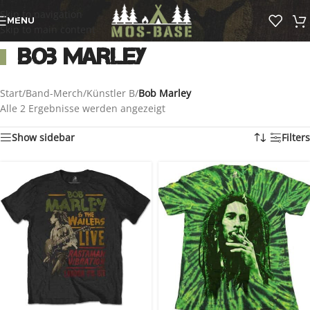
Skip to navigation
MENU
Skip to main content
Bob Marley
Start
/
Band-Merch
/
Künstler B
/
Bob Marley
Alle 2 Ergebnisse werden angezeigt
Show sidebar
Filters