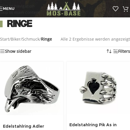
Skip to navigation
MENU
Skip to main content
Ringe
Start
/
Biker
/
Schmuck
/
Ringe
Alle 2 Ergebnisse werden angezeigt
Show sidebar
Filters
Edelstahlring Pik As in
Edelstahlring Adler