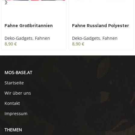
Fahne Großbritannien
Fahne Russland Polyester
Polyester 90 x 150 cm
90 x 150 cm
Deko-Gadgets
,
Fahnen
Deko-Gadgets
,
Fahnen
8,90
€
8,90
€
MOS-BASE.AT
Startseite
Wir über uns
Kontakt
Impressum
THEMEN