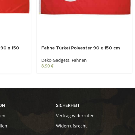
 90 x 150
Fahne Türkei Polyester 90 x 150 cm
Deko-Gadgets
,
Fahnen
8,90
€
ON
SICHERHEIT
ten
Vertrag widerrufen
llen
Widerrufsrecht