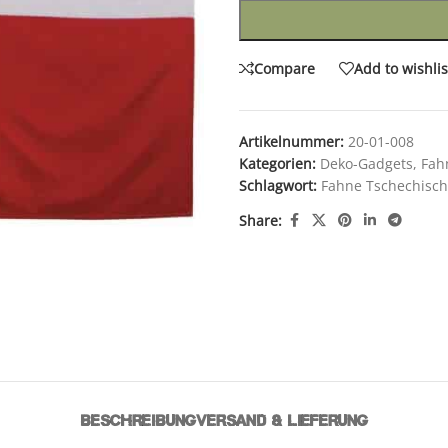
Compare
Add to wishlis
Artikelnummer:
20-01-008
Kategorien:
Deko-Gadgets
,
Fah
Schlagwort:
Fahne Tschechisch
Share:
BESCHREIBUNG
VERSAND & LIEFERUNG