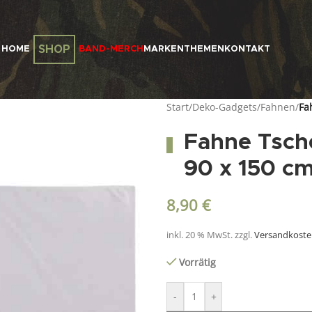
SHOP
HOME
BAND-MERCH
MARKEN
THEMEN
KONTAKT
Start
/
Deko-Gadgets
/
Fahnen
/
Fa
Fahne Tsche
90 x 150 c
8,90
€
inkl. 20 % MwSt.
zzgl.
Versandkost
Vorrätig
-
+