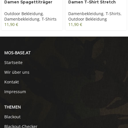
Damen Spagettiträger
Damen T-Shirt Stretch
Top Woodland
oliv
Outdoor Bekleidung
,
Damenbekleidung
,
T-Shirts
,
Damenbekleidung
,
T-Shirts
Outdoor Bekleidung
11,90
€
11,90
€
MOS-BASE.AT
Startseite
Wir über uns
Kontakt
Impressum
THEMEN
Blackout
Blackout-Checker