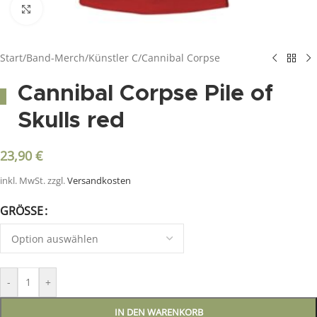
Click to enlarge
Start
/
Band-Merch
/
Künstler C
/
Cannibal Corpse
Cannibal Corpse Pile of
Skulls red
23,90
€
inkl. MwSt.
zzgl.
Versandkosten
GRÖSSE
-
+
IN DEN WARENKORB