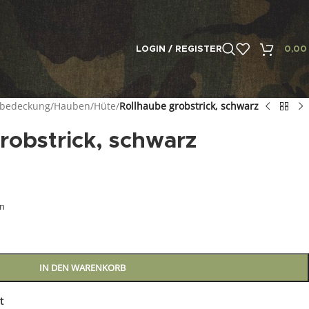
LOGIN / REGISTER
0,0
fbedeckung
/
Hauben/Hüte
/
Rollhaube grobstrick, schwarz
robstrick, schwarz
en
IN DEN WARENKORB
t