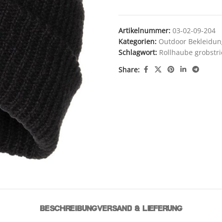
Artikelnummer:
03-02-09-204
Kategorien:
Outdoor Bekleidun
Schlagwort:
Rollhaube grobstr
Share:
BESCHREIBUNG
VERSAND & LIEFERUNG