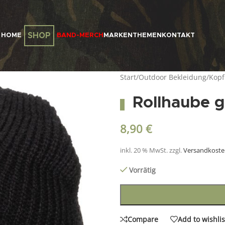
SHOP
HOME
BAND-MERCH
MARKEN
THEMEN
KONTAKT
Start
/
Outdoor Bekleidung
/
Kop
Rollhaube g
8,90
€
inkl. 20 % MwSt.
zzgl.
Versandkost
Vorrätig
Compare
Add to wishlis