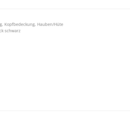
g
,
Kopfbedeckung
,
Hauben/Hüte
ick schwarz