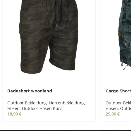
Badeshort woodland
Cargo Short
Outdoor Bekleidung
,
Herrenbekleidung
,
Outdoor Bek
Hosen
,
Outdoor Hosen Kurz
Hosen
,
Outd
18,90
€
29,90
€