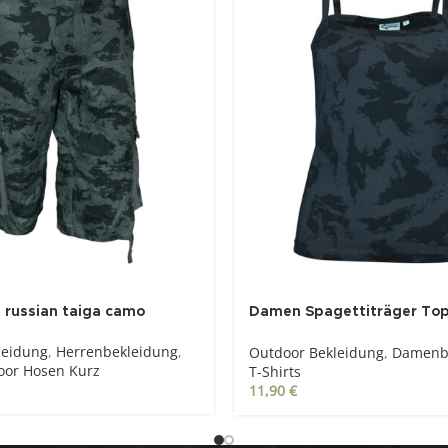
 russian taiga camo
Damen Spagettiträger Top
camo
leidung
,
Herrenbekleidung
,
Outdoor Bekleidung
,
Damenb
oor Hosen Kurz
T-Shirts
11,90
€