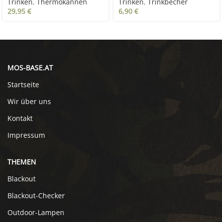
Trinken
,
Thermokannen
Trinken
,
Trinkbecher
29,95
€
6,90
€
MOS-BASE.AT
Startseite
Wir über uns
Kontakt
Impressum
THEMEN
Blackout
Blackout-Checker
Outdoor-Lampen