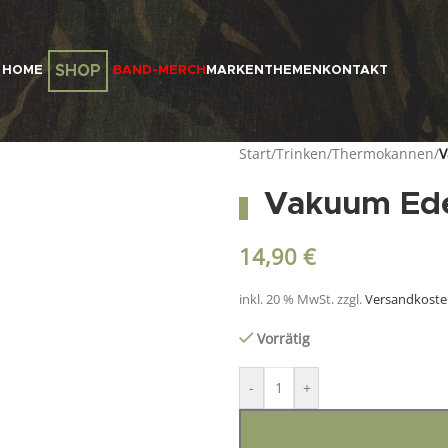
SHOP
HOME
BAND-MERCH
MARKEN
THEMEN
KONTAKT
Start
/
Trinken
/
Thermokannen
/
V
Vakuum Ede
14,90
€
inkl. 20 % MwSt.
zzgl.
Versandkost
Vorrätig
-
+