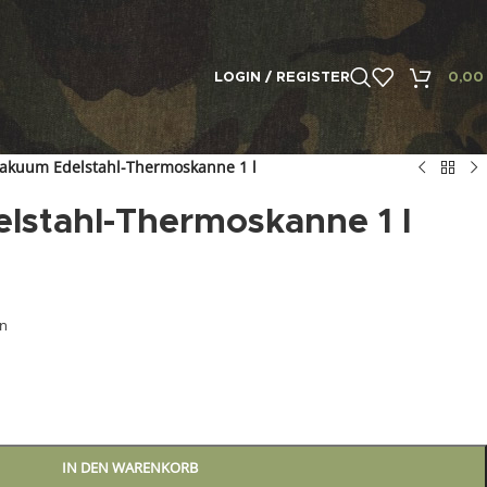
LOGIN / REGISTER
0,0
akuum Edelstahl-Thermoskanne 1 l
lstahl-Thermoskanne 1 l
en
IN DEN WARENKORB