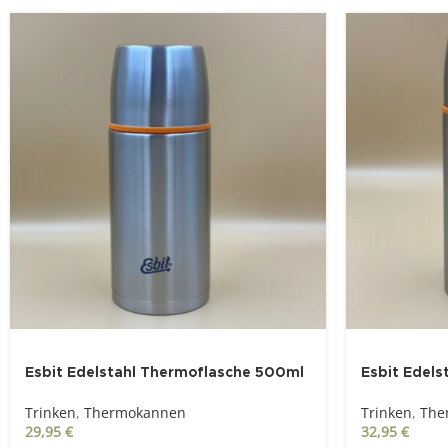
Esbit Edelstahl Thermoflasche 500ml
Esbit Edel
Trinken
,
Thermokannen
Trinken
,
The
29,95
€
32,95
€