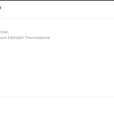
t
nnen
kuum Edelstahl Thermoskanne