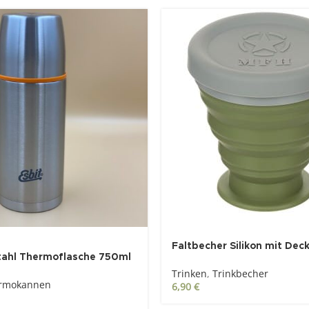
Faltbecher Silikon mit Decke
stahl Thermoflasche 750ml
Trinken
,
Trinkbecher
rmokannen
6,90
€