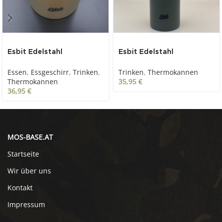
Esbit Edelstahl
Esbit Edelstahl
Thermobehälter 0.75l,
Thermoflasche 1L,
Essen
,
Essgeschirr
,
Trinken
,
Trinken
,
Thermokannen
olivgrün
olivgrün
Thermokannen
35,95
€
36,95
€
MOS-BASE.AT
Startseite
Wir über uns
Kontakt
Impressum