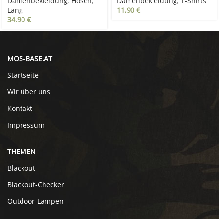
Damenbekleidung
,
Hosen
,
Damenbekleidung
,
T-Shirts
Lang
11,90
€
34,90
€
MOS-BASE.AT
Startseite
Wir über uns
Kontakt
Impressum
THEMEN
Blackout
Blackout-Checker
Outdoor-Lampen