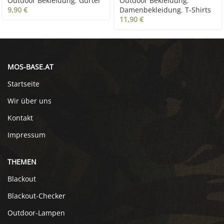
Outdoor Bekleidung
,
Gürtel
Outdoor Bekleidung
,
9,90
€
Damenbekleidung
,
T-Shirts
11,90
€
MOS-BASE.AT
Startseite
Wir über uns
Kontakt
Impressum
THEMEN
Blackout
Blackout-Checker
Outdoor-Lampen