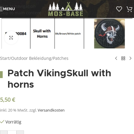
Skip to navigation
MENU
Skip to main content
Click to enlarge
Start
/
Outdoor Bekleidung
/
Patches
Patch VikingSkull with
horns
5,50
€
inkl. 20 % MwSt.
zzgl.
Versandkosten
Vorrätig