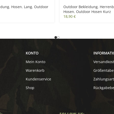
idung
,
Hosen
,
Lang
,
Outdoor
Outdoor Bekleidung
,
Herrenb
Hosen
,
Outdoor Hosen Kurz
18,90
€
KONTO
INFORMATI
Mein Konto
Versandkos
Warenkorb
Größentabe
Kundenservice
Zahlungsar
Shop
Rückgabeb
S:
FOLLOW US: