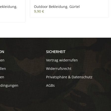
Kastenschloss
ekleidung
,
Outdoor Bekleidung
,
Gürtel
9,90
€
ON
SICHERHEIT
ten
Vertrag widerrufen
llen
Widerrufsrecht
ten
Privatsphäre & Datenschutz
edingungen
AGBs