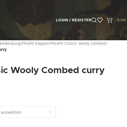
LOGIN / REGISTER
0,0
fbedeckung
/
FlexFit Kappen
/
FlexFit Classic wooly combed
/
urry
ssic Wooly Combed curry