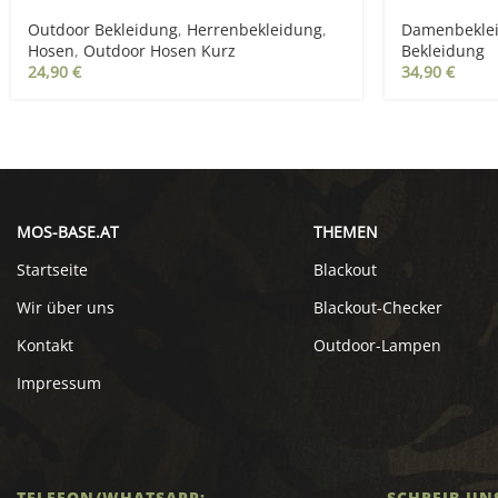
Outdoor Bekleidung
,
Herrenbekleidung
,
Damenbekle
Hosen
,
Outdoor Hosen Kurz
Bekleidung
24,90
€
34,90
€
MOS-BASE.AT
THEMEN
Startseite
Blackout
Wir über uns
Blackout-Checker
Kontakt
Outdoor-Lampen
Impressum
TELEFON/WHATSAPP:
SCHREIB UN