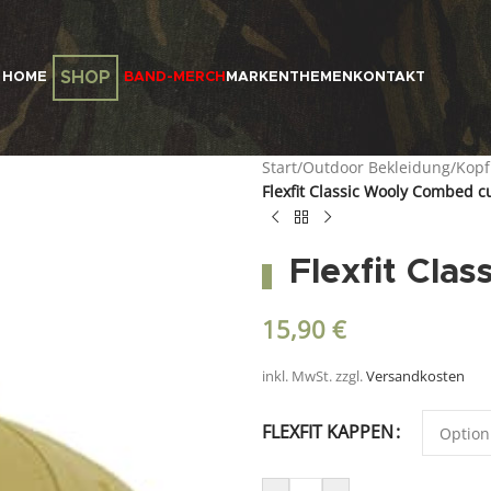
SHOP
HOME
BAND-MERCH
MARKEN
THEMEN
KONTAKT
Start
/
Outdoor Bekleidung
/
Kop
Flexfit Classic Wooly Combed c
Flexfit Cla
15,90
€
inkl. MwSt.
zzgl.
Versandkosten
FLEXFIT KAPPEN