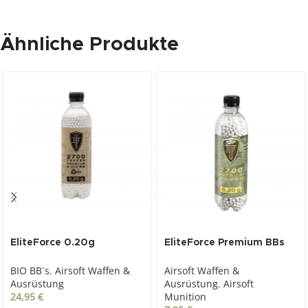
Ähnliche Produkte
EliteForce 0.20g
EliteForce Premium BBs
Premium-Bio-BBs-Tracer,
0.20g, 6 mm, weiß, 2.700
BIO BB´s
,
Airsoft Waffen &
Airsoft Waffen &
weiß / fluoreszierend,
St., Flasche
Ausrüstung
Ausrüstung
,
Airsoft
2.700 St., Flasche
24,95
€
Munition