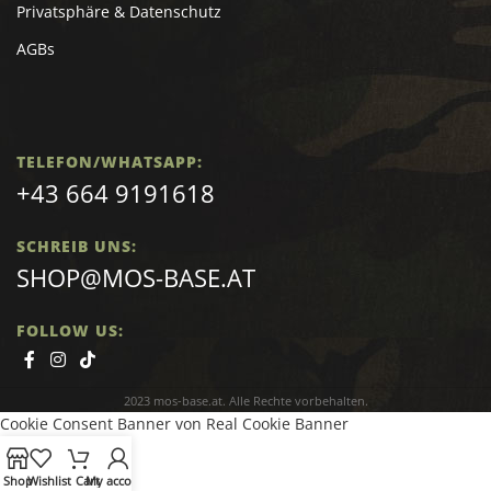
Privatsphäre & Datenschutz
AGBs
TELEFON/WHATSAPP:
+43 664 9191618
SCHREIB UNS:
SHOP@MOS-BASE.AT
FOLLOW US:
2023 mos-base.at. Alle Rechte vorbehalten.
Cookie Consent Banner von Real Cookie Banner
Shop
Wishlist
Cart
My account