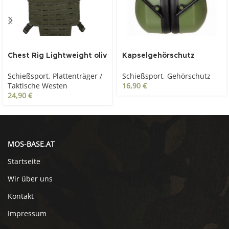
Chest Rig Lightweight oliv
Kapselgehörschutz
klappbar, Universal, oliv
Schießsport
,
Plattenträger /
Schießsport
,
Gehörschutz
Taktische Westen
16,90
€
24,90
€
MOS-BASE.AT
Startseite
Wir über uns
Kontakt
Impressum