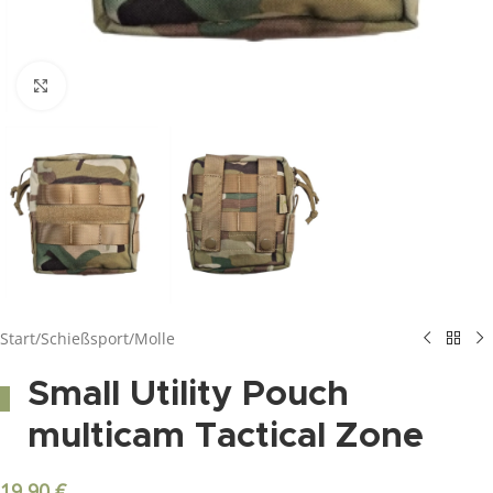
Click to enlarge
Start
/
Schießsport
/
Molle
Small Utility Pouch
multicam Tactical Zone
19,90
€