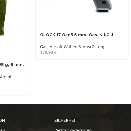
GLOCK 17 Gen5 6 mm, Gas, < 1,0 J
Gasblowback
Gas
,
Airsoft Waffen & Ausrüstung
179,90
€
25 g, 6 mm,
Airsoft
ON
SICHERHEIT
ten
Vertrag widerrufen