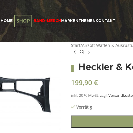
SHOP
HOME
BAND-MERCH
MARKEN
THEMEN
KONTAKT
Start
/
Airsoft Waffen & Ausrüst
Heckler & K
199,90
€
inkl. 20 % MwSt.
zzgl.
Versandkost
Vorrätig