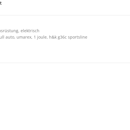
t
usrüstung
,
elektrisch
ull auto
,
umarex
,
1 joule
,
h&k g36c sportsline