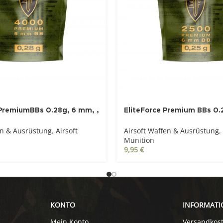
 PremiumBBs 0.28g, 6 mm, ,
EliteForce Premium BBs 0.
 St., Zip-Beutel
weiß, 2.500 St., Zip-Beutel
en & Ausrüstung
,
Airsoft
Airsoft Waffen & Ausrüstung
,
Munition
9,95
€
KONTO
INFORMATI
Mein Konto
Versandkos