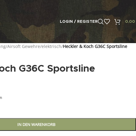
LOGIN / REGISTER
0,0
ung
/
Airsoft Gewehre
/
elektrisch
/
Heckler & Koch G36C Sportsline
och G36C Sportsline
en
IN DEN WARENKORB