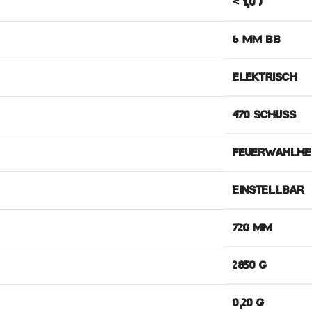
< 1,0 J
6 MM BB
ELEKTRISCH
470 SCHUSS
FEUERWAHLHE
EINSTELLBAR
720 MM
2850 G
0,20 G