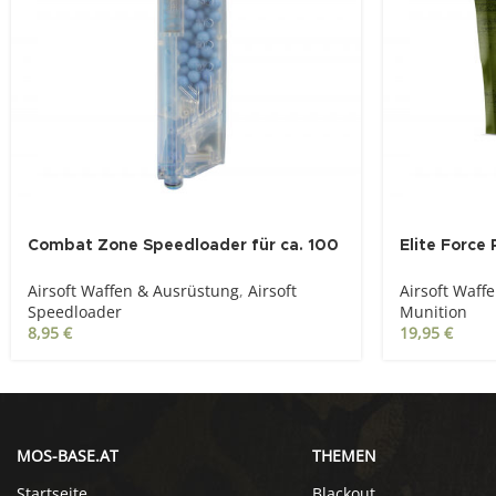
Combat Zone Speedloader für ca. 100
Elite Force
Schuss 6 mm BB
weiß, 4.000
Airsoft Waffen & Ausrüstung
,
Airsoft
Airsoft Waff
Speedloader
Munition
8,95
€
19,95
€
MOS-BASE.AT
THEMEN
Startseite
Blackout