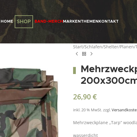
SHOP
HOME
BAND-MERCH
MARKEN
THEMEN
KONTAKT
Start
/
Schlafen
/
Shelter/Planen/
Mehrzweckp
200x300c
26,90
€
inkl. 20 % MwSt.
zzgl.
Versandkost
Mehrzweckplane „Tarp“ wood
wasserdicht