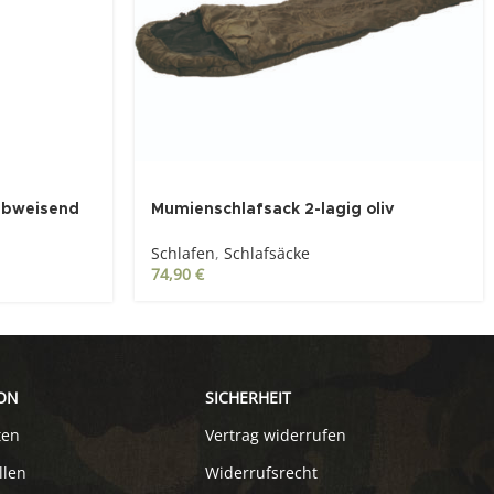
abweisend
Mumienschlafsack 2-lagig oliv
Schlafen
,
Schlafsäcke
74,90
€
ON
SICHERHEIT
ten
Vertrag widerrufen
llen
Widerrufsrecht