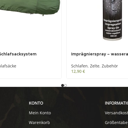
 Schlafsacksystem
Imprägnierspray – wasser
Patrol“, oliv
300 ml
hlafsäcke
Schlafen
,
Zelte
,
Zubehör
12,90
€
KONTO
INFORMATI
Mein Konto
Versandkos
Warenkorb
Größentabe