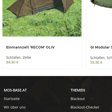
Einmannzelt ′RECOM′ OLIV
GI Modular
Außenteil, „
Schlafen
,
Zelte
Schlafen
,
Sc
84,90
€
59,90
€
MOS-BASE.AT
THEMEN
Startseite
Blackout
Wir über uns
Blackout-Checker