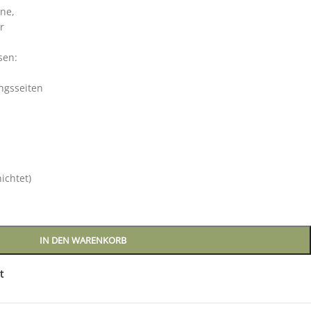
ane,
r
sen:
ängsseiten
ichtet)
IN DEN WARENKORB
t