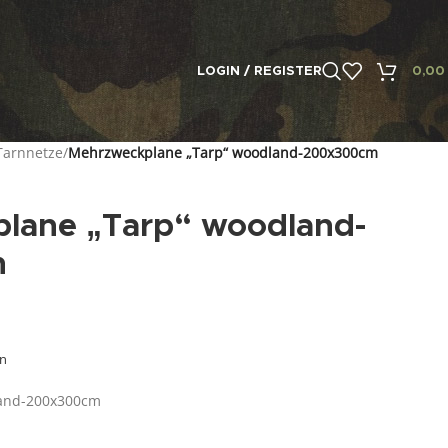
LOGIN / REGISTER
0,0
Tarnnetze
/
Mehrzweckplane „Tarp“ woodland-200x300cm
lane „Tarp“ woodland-
m
en
land-200x300cm