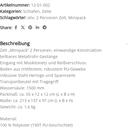
Artikelnummer:
12-01-002
Kategorien:
Schlafen
,
Zelte
Schlagwörter:
oliv
,
2 Personen Zelt
,
Minipack
Share:
Beschreibung
Zelt „Minipack“ 2 Personen, einwandige Konstruktion
teilbares Metallrohr-Gestänge
Eingang mit Moskitonetz und Reißverschluss
Boden aus trittfestem, robustem PU-Gewebe
inklusive Stahl-Heringe und Spannseile
Transportbeutel mit Tragegriff
Wassersäule: 1500 mm
Packmaß: ca. 55 x 12 x 12 cm (L x B x H)
Maße: ca. 213 x 137 x 97 cm (L x B x H)
Gewicht: ca. 1,6 kg
Material:
100 % Polyester (190T PU-beschichtet)