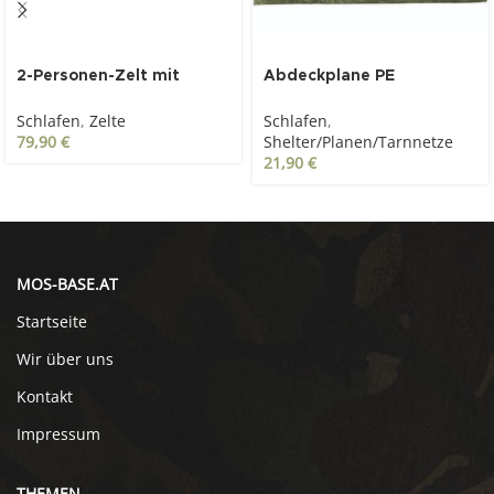
2-Personen-Zelt mit
Abdeckplane PE
Stauraum
285X500cm Oliv
Schlafen
,
Zelte
Schlafen
,
79,90
€
Shelter/Planen/Tarnnetze
21,90
€
MOS-BASE.AT
Startseite
Wir über uns
Kontakt
Impressum
THEMEN