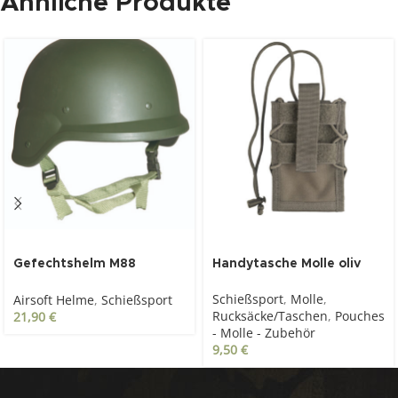
Ähnliche Produkte
Gefechtshelm M88
Handytasche Molle oliv
KST.OLIV
Schießsport
,
Molle
,
Airsoft Helme
,
Schießsport
Rucksäcke/Taschen
,
Pouches
21,90
€
- Molle - Zubehör
9,50
€