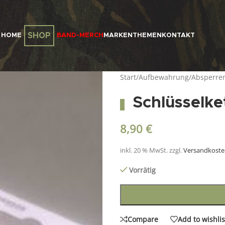
SHOP
HOME
BAND-MERCH
MARKEN
THEMEN
KONTAKT
Start
/
Aufbewahrung
/
Absperren
Schlüsselke
8,90
€
inkl. 20 % MwSt.
zzgl.
Versandkost
Vorrätig
Compare
Add to wishlis