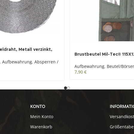
ldraht, Metall verzinkt,
Brustbeutel Mil-Tec® 115X12
chmesser 30 cm
,
Aufbewahrung
,
Absperren /
Aufbewahrung
,
Beutel/Börse
7,90
€
KONTO
INFORMATI
Mein Konto
Versandkos
Warenkorb
Größentabe