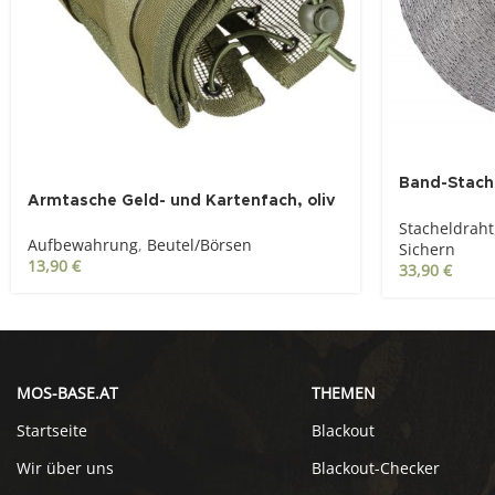
SOLD OUT
Band-Stache
Armtasche Geld- und Kartenfach, oliv
120 m, Dur
Stacheldraht
Aufbewahrung
,
Beutel/Börsen
Sichern
13,90
€
33,90
€
MOS-BASE.AT
THEMEN
Startseite
Blackout
Wir über uns
Blackout-Checker