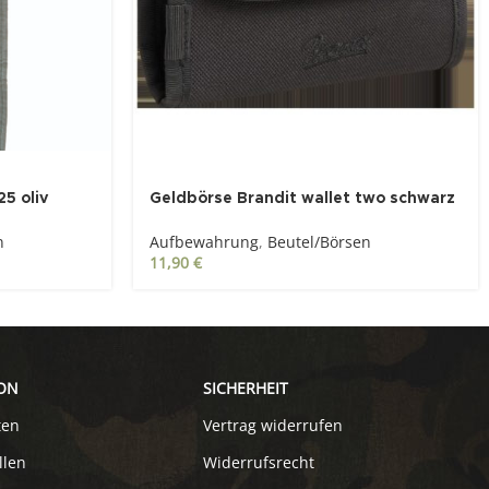
SOLD OUT
5 oliv
Geldbörse Brandit wallet two schwarz
n
Aufbewahrung
,
Beutel/Börsen
11,90
€
ON
SICHERHEIT
ten
Vertrag widerrufen
llen
Widerrufsrecht