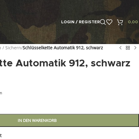
LOGIN / REGISTER
0,0
 / Sichern
/
Schlüsselkette Automatik 912, schwarz
tte Automatik 912, schwarz
en
IN DEN WARENKORB
t