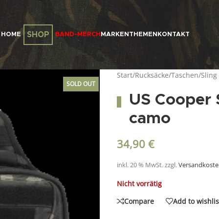
SHOP
HOME
BAND-MERCH
MARKEN
THEMEN
KONTAKT
Start
/
Rucksäcke/Taschen
/
Sling
SOLD OUT
US Cooper 
camo
34,90
€
inkl. 20 % MwSt.
zzgl.
Versandkost
Nicht vorrätig
Compare
Add to wishlis