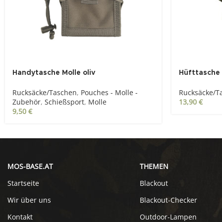
Handytasche Molle oliv
Hüfttasche 
Rucksäcke/Taschen
,
Pouches - Molle -
Rucksäcke/T
Zubehör
,
Schießsport
,
Molle
13,90
€
9,50
€
MOS-BASE.AT
THEMEN
Startseite
Blackout
Wir über uns
Blackout-Checker
Kontakt
Outdoor-Lampen