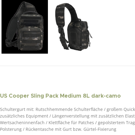
US Cooper Sling Pack Medium 8L dark-camo
Schultergurt mit: Rutschhemmende Schulterfläche / großem Quick
zusätzliches Equipment / Längenverstellung mit zusätzlichen Elast
Wertsacheninnenfach / Klettfläche für Patches / gepolstertem Tra
Polsterung / Rückentasche mit Gurt bzw. Gürtel-Fixierung