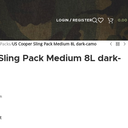
LOGIN / REGISTER
0,0
 Packs
/
US Cooper Sling Pack Medium 8L dark-camo
Sling Pack Medium 8L dark-
en
t