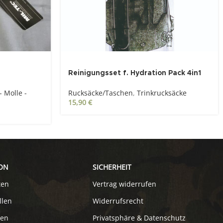
Reinigungsset f. Hydration Pack 4in1
 Molle -
Rucksäcke/Taschen
,
Trinkrucksäcke
15,90
€
ON
SICHERHEIT
ten
Vertrag widerrufen
llen
Widerrufsrecht
ten
Privatsphäre & Datenschutz