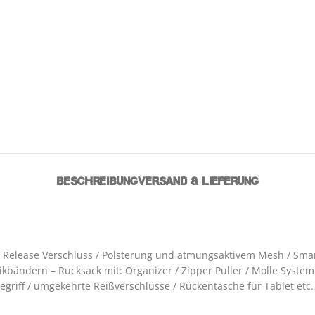
BESCHREIBUNG
VERSAND & LIEFERUNG
 Release Verschluss / Polsterung und atmungsaktivem Mesh / Smar
ikbändern – Rucksack mit: Organizer / Zipper Puller / Molle Syste
gegriff / umgekehrte Reißverschlüsse / Rückentasche für Tablet et