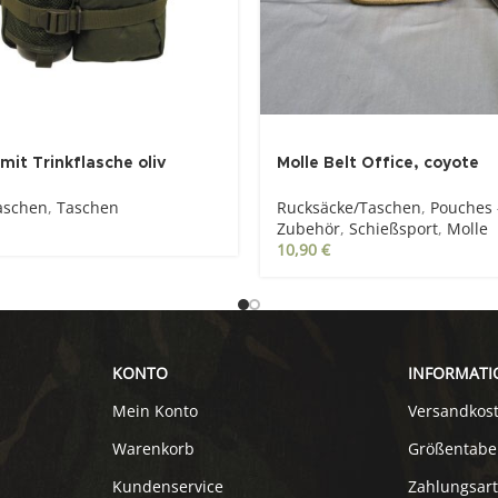
mit Trinkflasche oliv
Molle Belt Office, coyote
aschen
,
Taschen
Rucksäcke/Taschen
,
Pouches -
Zubehör
,
Schießsport
,
Molle
10,90
€
KONTO
INFORMATI
Mein Konto
Versandkos
Warenkorb
Größentabe
Kundenservice
Zahlungsar