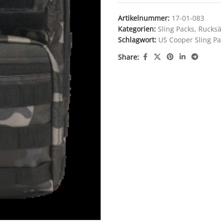
Artikelnummer:
17-01-083
Kategorien:
Sling Packs
,
Rucksä
Schlagwort:
US Cooper Sling P
Share: