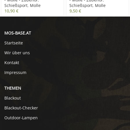
Schießsport
,
Molle
Schießsport
,
Molle
10,90
€
9,50
€
MOS-BASE.AT
Startseite
Wir über uns
Kontakt
Impressum
THEMEN
Blackout
Blackout-Checker
Outdoor-Lampen