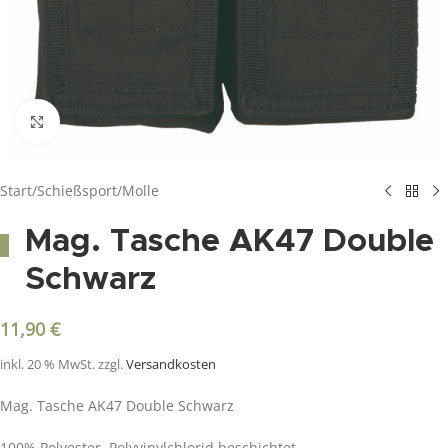
Click to enlarge
Start
/
Schießsport
/
Molle
Mag. Tasche AK47 Double
Schwarz
11,90
€
inkl. 20 % MwSt.
zzgl.
Versandkosten
Mag. Tasche AK47 Double Schwarz
100% Polyester, Polyvinylchlorid beschichtet