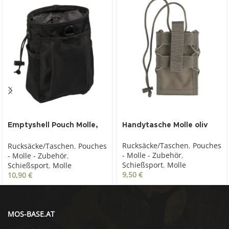
Emptyshell Pouch Molle,
Handytasche Molle oliv
schwarz
Rucksäcke/Taschen
,
Pouches
Rucksäcke/Taschen
,
Pouches
- Molle - Zubehör
,
- Molle - Zubehör
,
Schießsport
,
Molle
Schießsport
,
Molle
9,50
€
10,90
€
MOS-BASE.AT