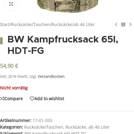
Click to enlarge
Start
/
Rucksäcke/Taschen
/
Rucksäcke
/
ab 46 Liter
BW Kampfrucksack 65l,
HDT-FG
54,90
€
inkl. 20 % MwSt.
zzgl.
Versandkosten
Nicht vorrätig
Compare
Add to wishlist
Artikelnummer:
17-01-055
Kategorien:
Rucksäcke/Taschen
,
Rucksäcke
,
ab 46 Liter
Schlagwort:
BW Kampfrucksack 65l HDT-FG