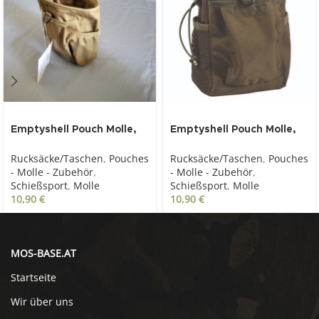
Emptyshell Pouch Molle,
Emptyshell Pouch Molle,
coyote
oliv
Rucksäcke/Taschen
,
Pouches
Rucksäcke/Taschen
,
Pouches
- Molle - Zubehör
,
- Molle - Zubehör
,
Schießsport
,
Molle
Schießsport
,
Molle
10,90
€
10,90
€
MOS-BASE.AT
Startseite
Wir über uns