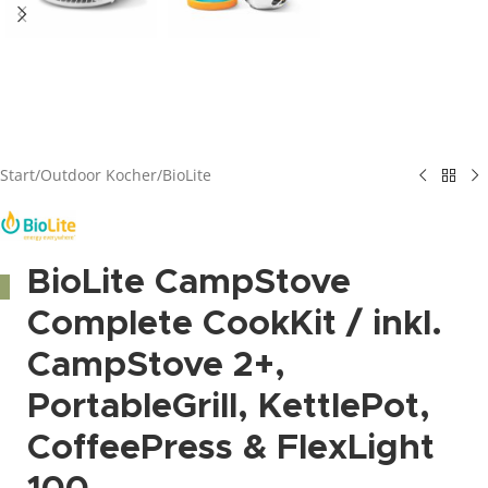
Start
/
Outdoor Kocher
/
BioLite
BioLite CampStove
Complete CookKit / inkl.
CampStove 2+,
PortableGrill, KettlePot,
CoffeePress & FlexLight