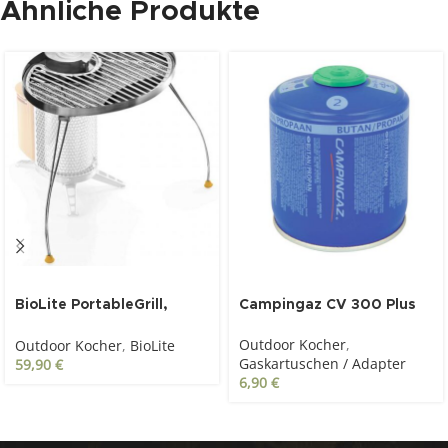
Ähnliche Produkte
BioLite PortableGrill,
Campingaz CV 300 Plus
Grillaufsatz für
Outdoor Kocher
,
Outdoor Kocher
,
BioLite
CampStove/CampStove2
Gaskartuschen / Adapter
59,90
€
6,90
€