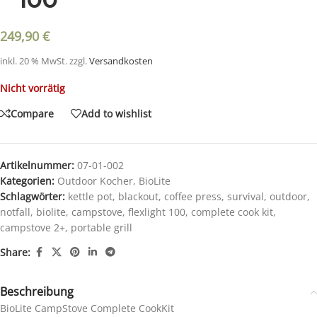
100
249,90
€
inkl. 20 % MwSt.
zzgl.
Versandkosten
Nicht vorrätig
Compare
Add to wishlist
Artikelnummer:
07-01-002
Kategorien:
Outdoor Kocher
,
BioLite
Schlagwörter:
kettle pot
,
blackout
,
coffee press
,
survival
,
outdoor
,
notfall
,
biolite
,
campstove
,
flexlight 100
,
complete cook kit
,
campstove 2+
,
portable grill
Share:
Beschreibung
BioLite CampStove Complete CookKit