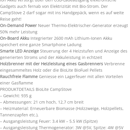
Gadgets auch fernab von Elektrizität mit Bio-Strom. Der
CampStove 2 darf sogar mit ins Handgepäck, wenn es auf weite
Reise geht!
On-Demand Power
Neuer Thermo-Elektrischer-Generator erzeugt
50% mehr Leistung
On-Board Akku
Integrierter 2600 mAh Lithium-Ionen Akku
speichert eine ganze Smartphone Ladung
Smarte LED Anzeige
Steuerung der 4 Heizstufen und Anzeige des
generierten Stroms und der Akkuleistung in echtzeit
Holzbrenner mit der Heizleistung eines Gasbrenners
Verbrenne
eingesammeltes Holz oder die BioLite BioFuel Pellets
Rauchfreie Flamme
Geniesse ein Lagerfeuer mit allen Vorteilen
einer Gasflamme
PRODUKTDETAILS BioLite CampStove
– Gewicht: 935 g
– Abmessungen: 21 cm hoch, 12,7 cm breit
– Heizmaterial: Erneuerbare Biomasse (Holzzweige, Holzpellets,
Tannenzapfen etc.),
– Ausgangsleistung Feuer: 3.4 kW – 5.5 kW (Spitze)
– Ausgangsleistung Thermogenerator: 3W @5V, Spitze: 4W @5V