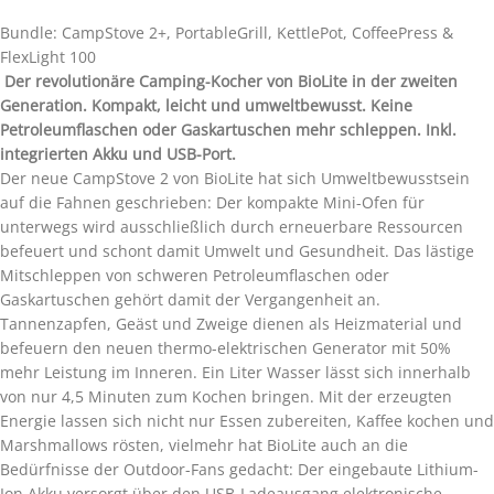
Bundle: CampStove 2+, PortableGrill, KettlePot, CoffeePress &
FlexLight 100
D
er revolutionäre Camping-Kocher von BioLite in der zweiten
Generation. Kompakt, leicht und umweltbewusst. Keine
Petroleumflaschen oder Gaskartuschen mehr schleppen. Inkl.
integrierten Akku und USB-Port.
Der neue CampStove 2 von BioLite hat sich Umweltbewusstsein
auf die Fahnen geschrieben: Der kompakte Mini-Ofen für
unterwegs wird ausschließlich durch erneuerbare Ressourcen
befeuert und schont damit Umwelt und Gesundheit. Das lästige
Mitschleppen von schweren Petroleumflaschen oder
Gaskartuschen gehört damit der Vergangenheit an.
Tannenzapfen, Geäst und Zweige dienen als Heizmaterial und
befeuern den neuen thermo-elektrischen Generator mit 50%
mehr Leistung im Inneren. Ein Liter Wasser lässt sich innerhalb
von nur 4,5 Minuten zum Kochen bringen. Mit der erzeugten
Energie lassen sich nicht nur Essen zubereiten, Kaffee kochen und
Marshmallows rösten, vielmehr hat BioLite auch an die
Bedürfnisse der Outdoor-Fans gedacht: Der eingebaute Lithium-
Ion Akku versorgt über den USB-Ladeausgang elektronische