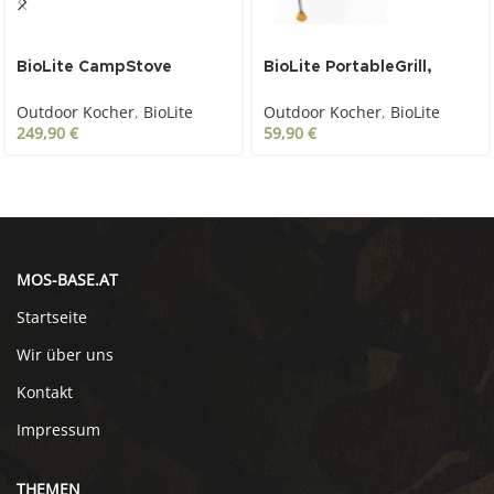
SOLD OUT
BioLite CampStove
BioLite PortableGrill,
Complete CookKit / inkl.
Grillaufsatz für
Outdoor Kocher
,
BioLite
Outdoor Kocher
,
BioLite
CampStove 2+,
CampStove/CampStove2
249,90
€
59,90
€
PortableGrill, KettlePot,
CoffeePress & FlexLight
100
MOS-BASE.AT
Startseite
Wir über uns
Kontakt
Impressum
THEMEN