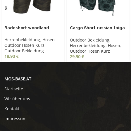
Badeshort woodland
Cargo Short russian taiga
camo
Herrenbekleidung
,
Hosen
,
Outdoor Bekleidung
,
Outdoor Hosen Kurz
,
Herrenbekleidung
,
Hosen
,
Outdoor Bekleidung
Outdoor Hosen Kurz
18,90
€
29,90
€
MOS-BASE.AT
Startseite
Wir über uns
Kontakt
Impressum