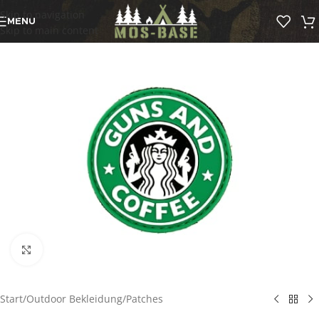
Skip to navigation
MENU
Skip to main content
Click to enlarge
Start
/
Outdoor Bekleidung
/
Patches