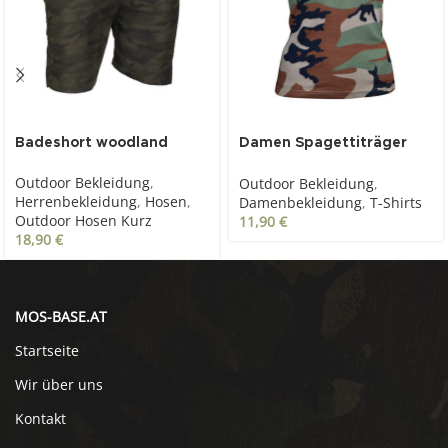
Badeshort woodland
Damen Spagettiträger
Top Woodland
Outdoor Bekleidung
,
Outdoor Bekleidung
,
Herrenbekleidung
,
Hosen
,
Damenbekleidung
,
T-Shirts
Outdoor Hosen Kurz
11,90
€
18,90
€
MOS-BASE.AT
Startseite
Wir über uns
Kontakt