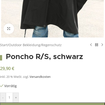
Click to enlarge
Start
/
Outdoor Bekleidung
/
Regenschutz
Poncho R/S, schwarz
29,90
€
inkl. 20 % MwSt.
zzgl.
Versandkosten
Vorrätig
-
+