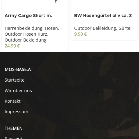
Army Cargo Short m.
BW Hosengürtel oliv ca. 3
Gürtel, oliv
cm mit Kastenschloss
Herrenbekleidung
,
Hosen
,
Outdoor Bekleidung
,
Gürtel
Outdoor Hosen Kurz
,
9,90
€
Outdoor Bekleidung
24,90
€
MOS-BASE.AT
Startseite
Wir über uns
Kontakt
Impressum
THEMEN
Blackout