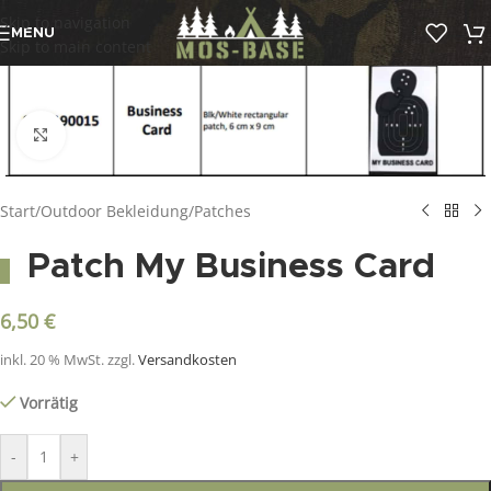
Skip to navigation
MENU
Skip to main content
Click to enlarge
Start
/
Outdoor Bekleidung
/
Patches
Patch My Business Card
6,50
€
inkl. 20 % MwSt.
zzgl.
Versandkosten
Vorrätig
-
+