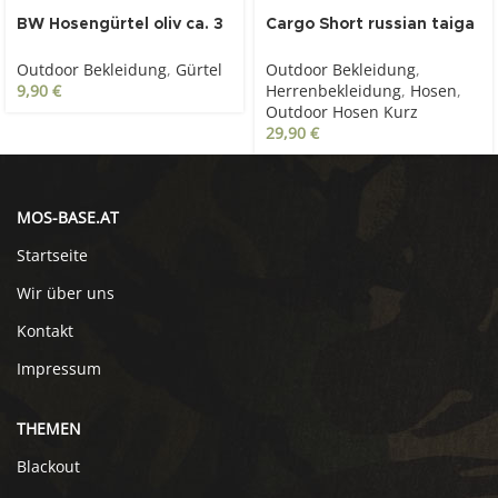
BW Hosengürtel oliv ca. 3
Cargo Short russian taiga
cm mit Kastenschloss
camo
Outdoor Bekleidung
,
Gürtel
Outdoor Bekleidung
,
9,90
€
Herrenbekleidung
,
Hosen
,
Outdoor Hosen Kurz
29,90
€
MOS-BASE.AT
Startseite
Wir über uns
Kontakt
Impressum
THEMEN
Blackout