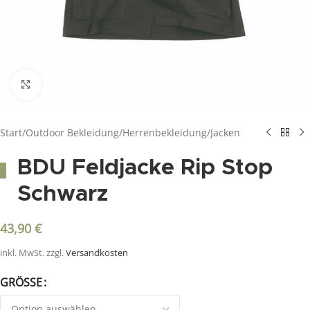
Click to enlarge
Start
/
Outdoor Bekleidung
/
Herrenbekleidung
/
Jacken
BDU Feldjacke Rip Stop
Schwarz
43,90
€
inkl. MwSt.
zzgl.
Versandkosten
GRÖSSE