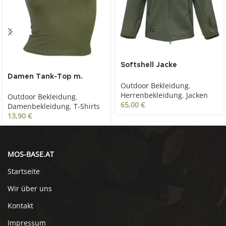
Softshell Jacke
TacticalStyle oliv
Damen Tank-Top m.
Outdoor Bekleidung
,
Aufdruck, oliv
Herrenbekleidung
,
Jacken
Outdoor Bekleidung
,
65,00
€
Damenbekleidung
,
T-Shirts
13,90
€
MOS-BASE.AT
Startseite
Wir über uns
Kontakt
Impressum