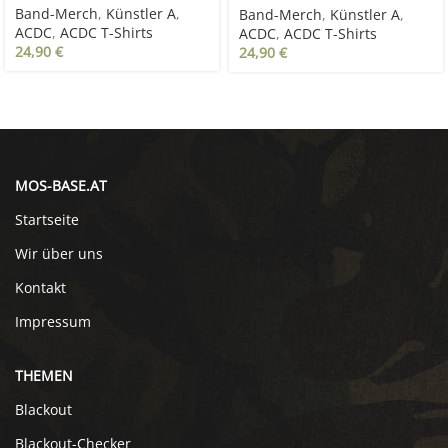
Band-Merch
,
Künstler A
,
Band-Merch
,
Künstler A
,
ACDC
,
ACDC T-Shirts
ACDC
,
ACDC T-Shirts
24,90
€
24,90
€
MOS-BASE.AT
Startseite
Wir über uns
Kontakt
Impressum
THEMEN
Blackout
Blackout-Checker