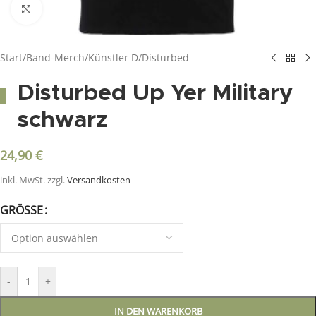
Click to enlarge
Start
/
Band-Merch
/
Künstler D
/
Disturbed
Disturbed Up Yer Military
schwarz
24,90
€
inkl. MwSt.
zzgl.
Versandkosten
GRÖSSE
-
+
IN DEN WARENKORB